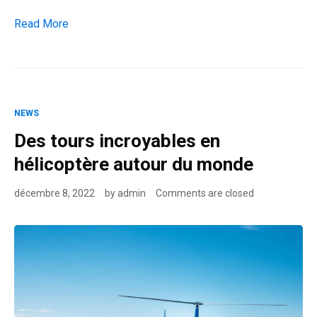
Les 7 meilleurs tours en hélicoptère à faire en France
Read More
NEWS
Des tours incroyables en
hélicoptère autour du monde
décembre 8, 2022
by
admin
Comments are closed