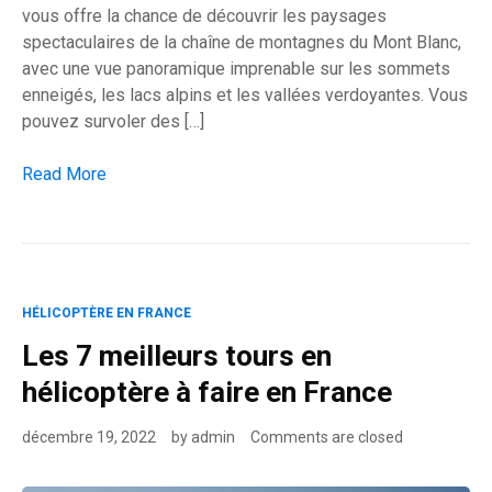
vous offre la chance de découvrir les paysages
spectaculaires de la chaîne de montagnes du Mont Blanc,
avec une vue panoramique imprenable sur les sommets
enneigés, les lacs alpins et les vallées verdoyantes. Vous
pouvez survoler des […]
Faire le tour du Mont Blanc en hélicoptère
Read More
HÉLICOPTÈRE EN FRANCE
Les 7 meilleurs tours en
hélicoptère à faire en France
décembre 19, 2022
by
admin
Comments are closed