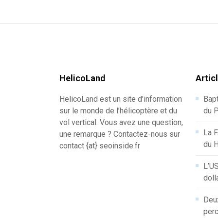
HelicoLand
Artic
HelicoLand est un site d’information
Bapt
sur le monde de l’hélicoptère et du
du P
vol vertical. Vous avez une question,
La F
une remarque ? Contactez-nous sur
du 
contact {at} seoinside.fr
L’US
doll
Deux
perc