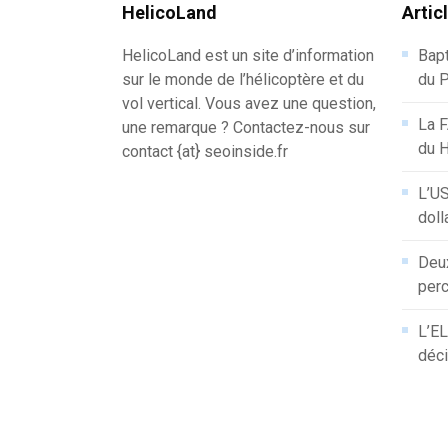
HelicoLand
Artic
HelicoLand est un site d’information
Bapt
sur le monde de l’hélicoptère et du
du P
vol vertical. Vous avez une question,
La F
une remarque ? Contactez-nous sur
du 
contact {at} seoinside.fr
L’US
doll
Deux
perc
L’EL
déci