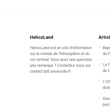
HelicoLand
Artic
HelicoLand est un site d’information
Bapt
sur le monde de l’hélicoptère et du
du P
vol vertical. Vous avez une question,
La F
une remarque ? Contactez-nous sur
du 
contact {at} seoinside.fr
L’US
doll
Deux
perc