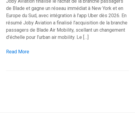
Joby Aviation finalise le rachat de la branche passagers
de Blade et gagne un réseau immédiat à New York et en
Europe du Sud, avec intégration à l’app Uber dès 2026. En
résumé Joby Aviation a finalisé l’acquisition de la branche
passagers de Blade Air Mobility, scellant un changement
d’échelle pour l’urban air mobility. Le […]
Joby absorbe Blade et accélère l’air taxi à New York et Europ
Read More