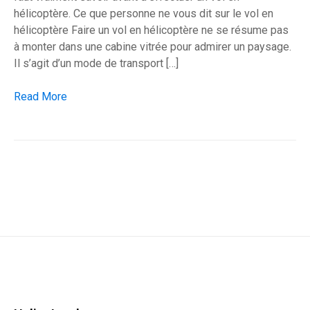
hélicoptère. Ce que personne ne vous dit sur le vol en
hélicoptère Faire un vol en hélicoptère ne se résume pas
à monter dans une cabine vitrée pour admirer un paysage.
Il s’agit d’un mode de transport […]
10 faits insolites sur les vols en hélicoptère à connaître
Read More