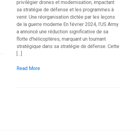
privilégier drones et modernisation, impactant
sa stratégie de défense et les programmes à
venir. Une réorganisation dictée par les leçons
de la guerre moderne En février 2024, l’US Army
a annoncé une réduction significative de sa
er de l’US Army
flotte d’hélicoptères, marquant un tournant
stratégique dans sa stratégie de défense. Cette
[…]
L’US Army réduit sa flotte d’hélicoptères pour modernise
Read More