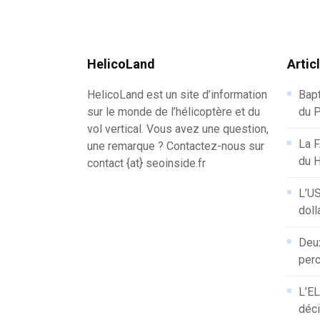
HelicoLand
Artic
HelicoLand est un site d’information
Bapt
sur le monde de l’hélicoptère et du
du P
vol vertical. Vous avez une question,
La F
une remarque ? Contactez-nous sur
du 
contact {at} seoinside.fr
L’US
doll
Deux
perc
L’EL
déci