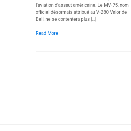
l’aviation d’assaut américaine. Le MV-75, nom
officiel désormais attribué au V-280 Valor de
Bell, ne se contentera plus […]
Bell accélère le MV-75 et bouscule le calendri
Read More