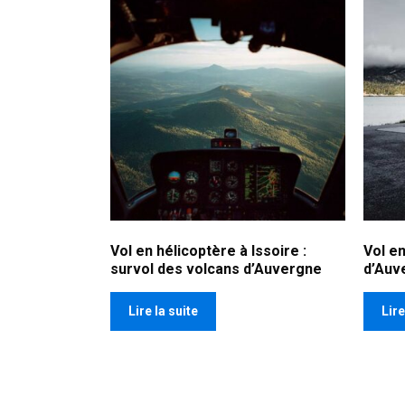
Vol en hélicoptère à Issoire :
Vol en
survol des volcans d’Auvergne
d’Auv
Lire la suite
Lire