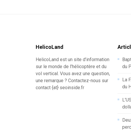
HelicoLand
Artic
HelicoLand est un site d’information
Bapt
sur le monde de l’hélicoptère et du
du P
vol vertical. Vous avez une question,
La F
une remarque ? Contactez-nous sur
du 
contact {at} seoinside.fr
L’US
doll
Deux
perc