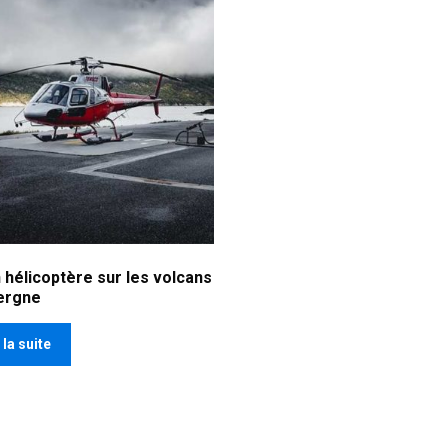
 hélicoptère sur les volcans
ergne
 la suite