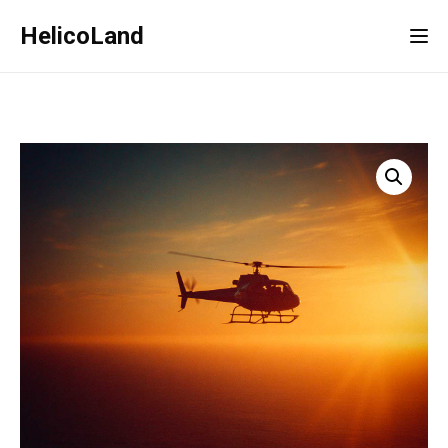
HelicoLand
Tog