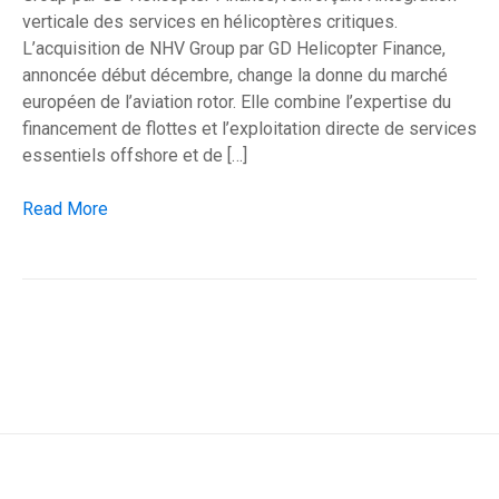
verticale des services en hélicoptères critiques.
L’acquisition de NHV Group par GD Helicopter Finance,
annoncée début décembre, change la donne du marché
européen de l’aviation rotor. Elle combine l’expertise du
financement de flottes et l’exploitation directe de services
essentiels offshore et de […]
GDHF-NHV : le rachat qui accélère la consolidation du ciel e
Read More