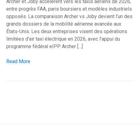
Archer et Joby accélèrent vers les taxis aériens de 2026,
entre progrès FAA, paris boursiers et modèles industriels
opposés. La comparaison Archer vs Joby devient l’un des
grands dossiers de la mobilité aérienne avancée aux
États-Unis. Les deux entreprises visent des opérations
limitées d’air taxi électrique en 2026, avec l’appui du
programme fédéral eIPP. Archer […]
Archer contre Joby : l’eVTOL américain entre en Bourse et en 
Read More