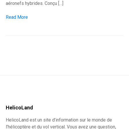
aéronefs hybrides. Conçu […]
L’héliplane Cavorite X7 promet un bond technologique majeur
Read More
HelicoLand
HelicoLand est un site d’information sur le monde de
l’hélicoptère et du vol vertical. Vous avez une question,