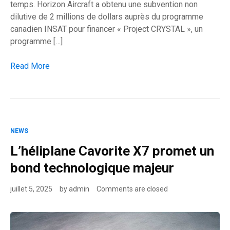
temps. Horizon Aircraft a obtenu une subvention non
dilutive de 2 millions de dollars auprès du programme
canadien INSAT pour financer « Project CRYSTAL », un
programme […]
Horizon Aircraft décroche 2 M$ pour son eVTOL tout temps
Read More
NEWS
L’héliplane Cavorite X7 promet un
bond technologique majeur
juillet 5, 2025
by
admin
Comments are closed