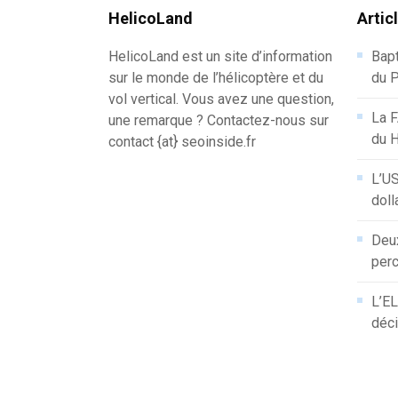
HelicoLand
Artic
HelicoLand est un site d’information
Bapt
sur le monde de l’hélicoptère et du
du P
vol vertical. Vous avez une question,
La F
une remarque ? Contactez-nous sur
du 
contact {at} seoinside.fr
L’US
doll
Deux
perc
L’EL
déci