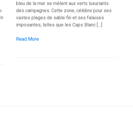
bleu de la mer se mêlent aux verts luxuriants
u
des campagnes. Cette zone, célèbre pour ses
is
vastes plages de sable fin et ses falaises
imposantes, telles que les Caps Blanc […]
Le survol de la Côte d’Opale en hélicoptère
Read More
et de la Baie de Somme