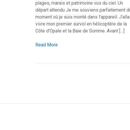
plages, marais et patrimoine vus du ciel. Un
départ attendu Je me souviens parfaitement d
moment où je suis monté dans l’appareil. J’alla
vivre mon premier survol en hélicoptère de la
Côte d’Opale et la Baie de Somme. Avant […]
Mon survol en hélicoptère de la Côte d’Opale 
Read More