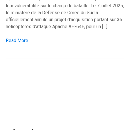
leur vulnérabilité sur le champ de bataille. Le 7 juillet 2025,
le ministère de la Défense de Corée du Sud a
officiellement annulé un projet d’acquisition portant sur 36
hélicoptères d’attaque Apache AH-64E, pour un […]
Séoul annule un contrat de 2,2 milliards pour les Apache
Read More