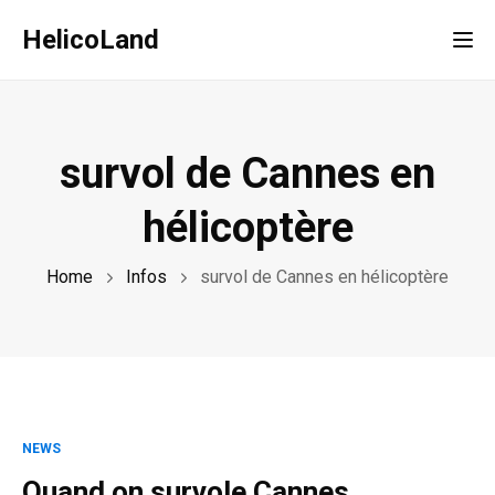
HelicoLand
Tog
survol de Cannes en
hélicoptère
Home
Infos
survol de Cannes en hélicoptère
NEWS
Quand on survole Cannes