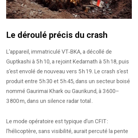
Le déroulé précis du crash
L’appareil, immatriculé VT‑BKA, a décollé de
Guptkashi à 5 h 10, a rejoint Kedarnath à 5 h 18, puis
s’est envolé de nouveau vers 5 h 19. Le crash s’est
produit entre 5 h 30 et 5 h 45, dans un secteur boisé
nommé Gaurimai Khark ou Gaurikund, à 3 600–
3 800 m, dans un silence radar total .
Le mode opératoire est typique d’un CFIT :
l’hélicoptère, sans visibilité, aurait percuté la pente