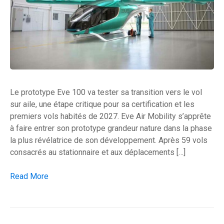
Le prototype Eve 100 va tester sa transition vers le vol
sur aile, une étape critique pour sa certification et les
premiers vols habités de 2027. Eve Air Mobility s’apprête
à faire entrer son prototype grandeur nature dans la phase
la plus révélatrice de son développement. Après 59 vols
consacrés au stationnaire et aux déplacements […]
Le prototype Eve 100 s’apprête à tester son vol de transitio
Read More