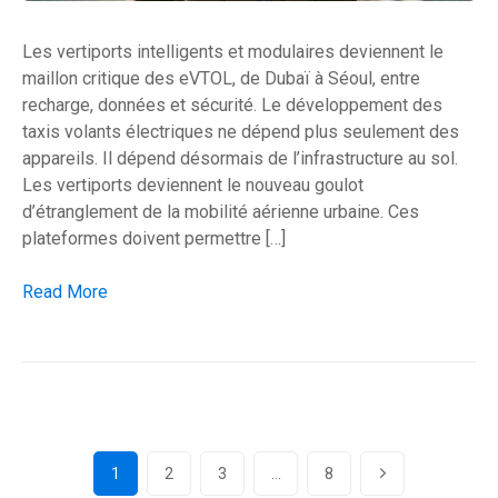
Les vertiports intelligents et modulaires deviennent le
maillon critique des eVTOL, de Dubaï à Séoul, entre
recharge, données et sécurité. Le développement des
taxis volants électriques ne dépend plus seulement des
appareils. Il dépend désormais de l’infrastructure au sol.
Les vertiports deviennent le nouveau goulot
d’étranglement de la mobilité aérienne urbaine. Ces
plateformes doivent permettre […]
Les vertiports deviennent le vrai verrou des taxis volants
Read More
1
2
3
…
8
Page
Page
Page
Page
Next Page