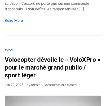
au Japon. L’accord ne porte pas sur une commande
d’appareils. Il doit définir les responsabilités […]
SkyDrive prépare le décollage commercial du SD-05 au Japo
Read More
EVTOL
Volocopter dévoile le « VoloXPro »
pour le marché grand public /
sport léger
juin 20, 2026
by
admin
Comments are closed