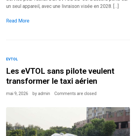
un seul appareil, avec une livraison visée en 2028. […]
SkyDrive-Tohoku : le Japon teste le passage de l’hélicoptère
Read More
EVTOL
Les eVTOL sans pilote veulent
transformer le taxi aérien
mai 9, 2026
by
admin
Comments are closed