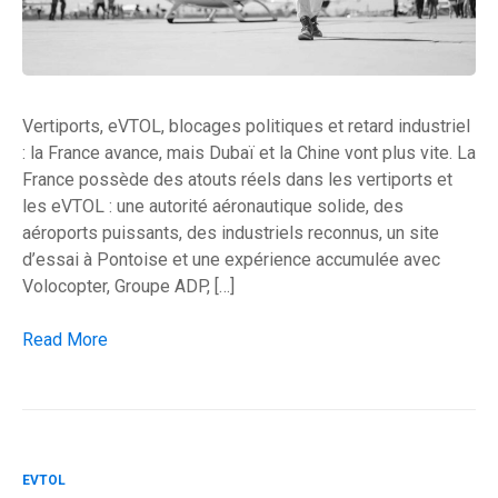
Vertiports, eVTOL, blocages politiques et retard industriel
: la France avance, mais Dubaï et la Chine vont plus vite. La
France possède des atouts réels dans les vertiports et
les eVTOL : une autorité aéronautique solide, des
aéroports puissants, des industriels reconnus, un site
d’essai à Pontoise et une expérience accumulée avec
Volocopter, Groupe ADP, […]
La France risque de regarder décoller les taxis volants ailleu
Read More
EVTOL