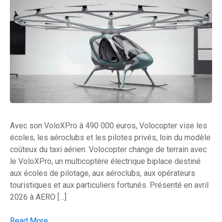
Avec son VoloXPro à 490 000 euros, Volocopter vise les
écoles, les aéroclubs et les pilotes privés, loin du modèle
coûteux du taxi aérien. Volocopter change de terrain avec
le VoloXPro, un multicoptère électrique biplace destiné
aux écoles de pilotage, aux aéroclubs, aux opérateurs
touristiques et aux particuliers fortunés. Présenté en avril
2026 à AERO […]
Volocopter dévoile le « VoloXPro » pour le marché grand publi
Read More