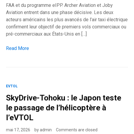
FAA et du programme eIPP. Archer Aviation et Joby
Aviation entrent dans une phase décisive. Les deux
acteurs américains les plus avancés de l’air taxi électrique
confirment leur objectif de premiers vols commerciaux ou
pré-commerciaux aux États-Unis en […]
Archer et Joby veulent faire voler les taxis aériens américai
Read More
EVTOL
SkyDrive-Tohoku : le Japon teste
le passage de l’hélicoptère à
l’eVTOL
mai 17, 2026
by
admin
Comments are closed