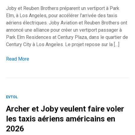
Joby et Reuben Brothers préparent un vertiport à Park
Elm, à Los Angeles, pour accélérer l’arrivée des taxis
aériens électriques. Joby Aviation et Reuben Brothers ont
annoncé une alliance pour créer un vertiport passager à
Park Elm Residences at Century Plaza, dans le quartier de
Century City à Los Angeles. Le projet repose sur la […]
Joby installe son taxi aérien au cœur du Los Angeles de 202
Read More
EVTOL
Archer et Joby veulent faire voler
les taxis aériens américains en
2026