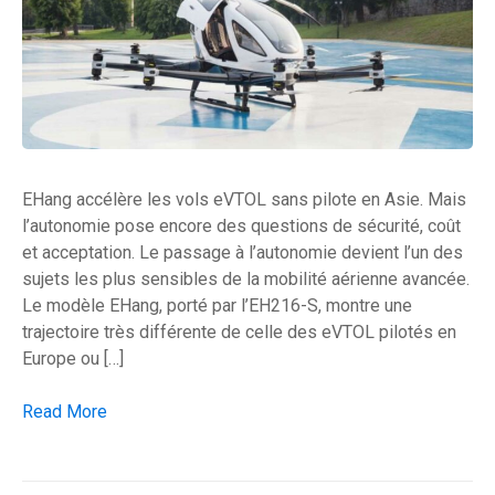
EHang accélère les vols eVTOL sans pilote en Asie. Mais
l’autonomie pose encore des questions de sécurité, coût
et acceptation. Le passage à l’autonomie devient l’un des
sujets les plus sensibles de la mobilité aérienne avancée.
Le modèle EHang, porté par l’EH216-S, montre une
trajectoire très différente de celle des eVTOL pilotés en
Europe ou […]
Les eVTOL sans pilote veulent transformer le taxi aérien
Read More