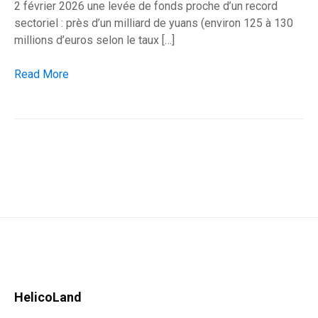
2 février 2026 une levée de fonds proche d’un record
sectoriel : près d’un milliard de yuans (environ 125 à 130
millions d’euros selon le taux […]
Aerofugia lève 130 M€ pour certifier son eVTOL AE200
Read More
HelicoLand