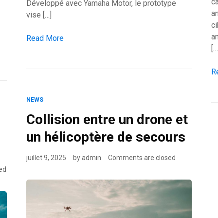
c
Développé avec Yamaha Motor, le prototype
an
vise […]
c
a
MHI dévoile un drone hybride pour missions à haut risq
Read More
[…
rones classiques
Un
R
NEWS
Collision entre un drone et
un hélicoptère de secours
juillet 9, 2025
by
admin
Comments are closed
ed