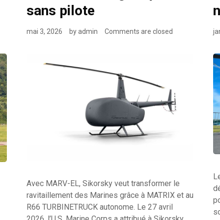
sans pilote
n
mai 3, 2026
by
admin
Comments are closed
ja
L
Avec MARV-EL, Sikorsky veut transformer le
d
ravitaillement des Marines grâce à MATRIX et au
po
R66 TURBINETRUCK autonome. Le 27 avril
s
2026, l’U.S. Marine Corps a attribué à Sikorsky,