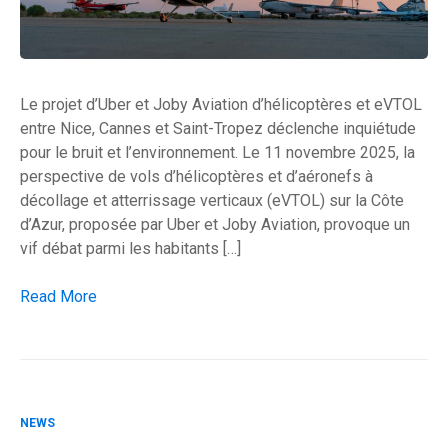
Le projet d’Uber et Joby Aviation d’hélicoptères et eVTOL
entre Nice, Cannes et Saint-Tropez déclenche inquiétude
pour le bruit et l’environnement. Le 11 novembre 2025, la
perspective de vols d’hélicoptères et d’aéronefs à
décollage et atterrissage verticaux (eVTOL) sur la Côte
d’Azur, proposée par Uber et Joby Aviation, provoque un
vif débat parmi les habitants […]
La Côte d’Azur prête pour l’aviation Uber ? Survol polémique
Read More
NEWS