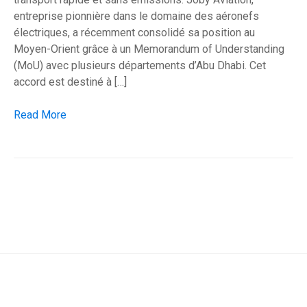
entreprise pionnière dans le domaine des aéronefs
électriques, a récemment consolidé sa position au
Moyen-Orient grâce à un Memorandum of Understanding
(MoU) avec plusieurs départements d’Abu Dhabi. Cet
accord est destiné à […]
Avancée des Taxis Aériens Électriques à Abu Dhabi
Read More