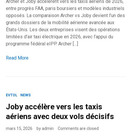
Archer et Joby accélèrent vers les taxis aériens de 2026,
entre progrès FAA, paris boursiers et modèles industriels
opposés. La comparaison Archer vs Joby devient l’un des
grands dossiers de la mobilité aérienne avancée aux
États-Unis. Les deux entreprises visent des opérations
limitées d’air taxi électrique en 2026, avec l’appui du
programme fédéral eIPP. Archer […]
Archer contre Joby : l’eVTOL américain entre en Bourse et en 
Read More
EVTOL
NEWS
Joby accélère vers les taxis
aériens avec deux vols décisifs
mars 15, 2026
by
admin
Comments are closed