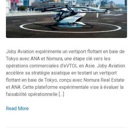
Joby Aviation expérimente un vertiport flottant en baie de
Tokyo avec ANA et Nomura, une étape clé vers les
opérations commerciales d’eVTOL en Asie. Joby Aviation
accélère sa stratégie asiatique en testant un vertiport
flottant en baie de Tokyo, conçu avec Nomura Real Estate
et ANA. Cette plateforme expérimentale vise à évaluer la
faisabilité opérationnelle […]
Joby teste un vertiport flottant à Tokyo avec ses partenaires
Read More