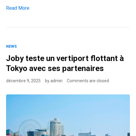
Joby lance ses vols à Dubaï : la mobilité urbaine change d’èr
Read More
NEWS
Joby teste un vertiport flottant à
Tokyo avec ses partenaires
décembre 9, 2025
by
admin
Comments are closed