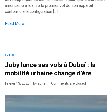
américaine a réalisé le premier vol de son appareil
conforme à la configuration […]
Joby accélère vers les taxis aériens avec deux vols décisifs
Read More
EVTOL
Joby lance ses vols à Dubaï : la
mobilité urbaine change d’ère
février 13, 2026
by
admin
Comments are closed