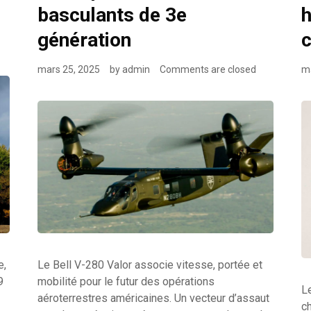
basculants de 3e
h
génération
c
mars 25, 2025
by
admin
Comments are closed
ma
e,
Le Bell V-280 Valor associe vitesse, portée et
9
mobilité pour le futur des opérations
L
aéroterrestres américaines. Un vecteur d’assaut
ch