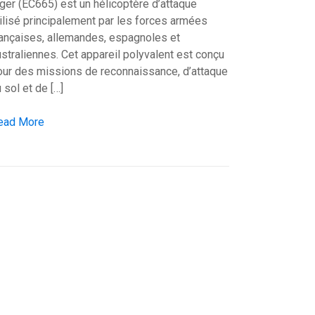
ger (EC665) est un hélicoptère d’attaque
tilisé principalement par les forces armées
rançaises, allemandes, espagnoles et
e
straliennes. Cet appareil polyvalent est conçu
our des missions de reconnaissance, d’attaque
 sol et de […]
rbus Helicopters Tiger EC665: un hélico d’attaque
ead More