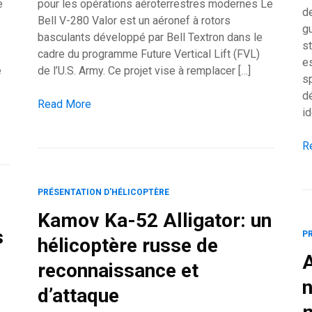
e
pour les opérations aéroterrestres modernes Le
d
Bell V-280 Valor est un aéronef à rotors
g
basculants développé par Bell Textron dans le
s
cadre du programme Future Vertical Lift (FVL)
es
e
de l’U.S. Army. Ce projet vise à remplacer […]
s
d
Bell V-280 Valor: un hélicoptère à rotors basculants de 
Read More
id
lyvalent français
CA
R
PRÉSENTATION D'HÉLICOPTÈRE
Kamov Ka-52 Alligator: un
s
P
hélicoptère russe de
A
reconnaissance et
n
d’attaque