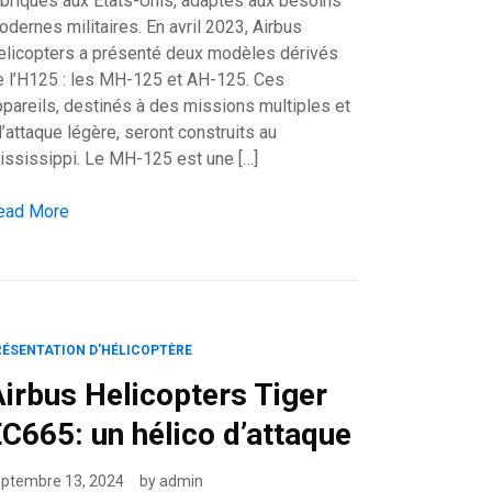
abriqués aux États-Unis, adaptés aux besoins
dernes militaires. En avril 2023, Airbus
elicopters a présenté deux modèles dérivés
e l’H125 : les MH-125 et AH-125. Ces
ssance et d’attaque
ppareils, destinés à des missions multiples et
l’attaque légère, seront construits au
ississippi. Le MH-125 est une […]
rbus Helicopters : une nouvelle étape avec les modèles MH-12
ead More
RÉSENTATION D'HÉLICOPTÈRE
irbus Helicopters Tiger
C665: un hélico d’attaque
eptembre 13, 2024
by
admin