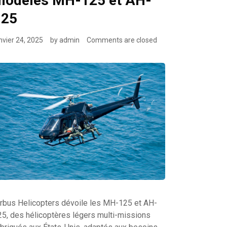
modèles MH-125 et AH-
125
nvier 24, 2025
by
admin
Comments are closed
irbus Helicopters dévoile les MH-125 et AH-
25, des hélicoptères légers multi-missions