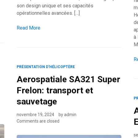
f
son design unique et ses capacités
mo
opérationnelles avancées. […]
H
d
0)
Kamov Ka-52 Alligator: un hélicoptère russe de reconnai
Read More
a
à 
M
Ai
R
PRÉSENTATION D'HÉLICOPTÈRE
Aerospatiale SA321 Super
Frelon: transport et
P
sauvetage
A
novembre 19, 2024
by
admin
E
Comments are closed
s