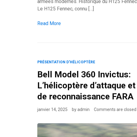
armées modernes. Historique du H125 Fennec
Le H125 Fennec, connu […]
Focus: Airbus Helicopters H125 Fennec (AS55
Read More
PRÉSENTATION D'HÉLICOPTÈRE
Bell Model 360 Invictus:
L’hélicoptère d’attaque et
de reconnaissance FARA
janvier 14, 2025
by
admin
Comments are closed