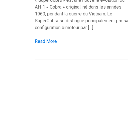
« SuperCobra » est une nouvelle évolution du
AH-1 « Cobra » original, né dans les années
1960, pendant la guerre du Vietnam. Le
SuperCobra se distingue principalement par s
configuration bimoteur par […]
Hélicoptère d’attaque Bell AH-1 SuperCobra
Read More