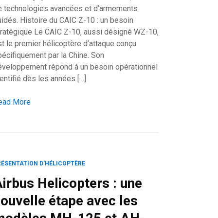
e technologies avancées et d’armements
uidés. Histoire du CAIC Z-10 : un besoin
tratégique Le CAIC Z-10, aussi désigné WZ-10,
t le premier hélicoptère d’attaque conçu
pécifiquement par la Chine. Son
éveloppement répond à un besoin opérationnel
3e génération
entifié dès les années […]
IC Z-10 Fierce Thunderbolt: un hélicoptère d’attaque chinois m
ead More
RÉSENTATION D'HÉLICOPTÈRE
irbus Helicopters : une
ouvelle étape avec les