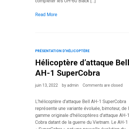
compléter les UH-60 Black […]
Bell Model 360 Invictus: L’hélicoptère d’atta
Read More
PRÉSENTATION D'HÉLICOPTÈRE
Hélicoptère d’attaque Bel
AH-1 SuperCobra
juin 13, 2022
by
admin
Comments are closed
L’hélicoptère d’attaque Bell AH-1 SuperCobra
représente une variante évoluée, bimoteur, de 
gamme originale d’hélicoptères d’attaque AH-
Cobra datant de la guerre du Vietnam. Le AH-1