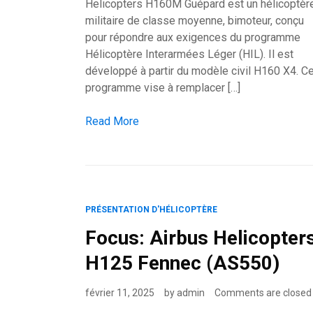
Helicopters H160M Guépard est un hélicoptèr
militaire de classe moyenne, bimoteur, conçu
pour répondre aux exigences du programme
Hélicoptère Interarmées Léger (HIL). Il est
développé à partir du modèle civil H160 X4. C
programme vise à remplacer […]
Airbus H160M Guépard: hélicoptère militaire po
Read More
PRÉSENTATION D'HÉLICOPTÈRE
Focus: Airbus Helicopter
H125 Fennec (AS550)
février 11, 2025
by
admin
Comments are closed