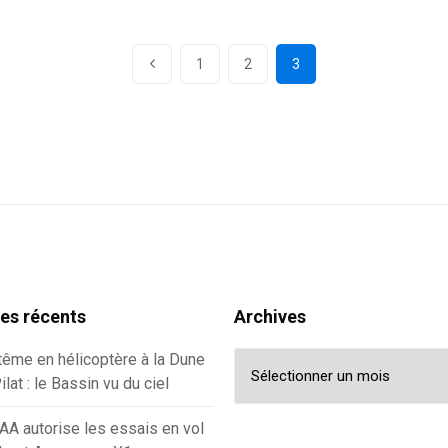
1
2
3
Previous Page
Page
Page
Page
les récents
Archives
Archives
ême en hélicoptère à la Dune
ilat : le Bassin vu du ciel
AA autorise les essais en vol