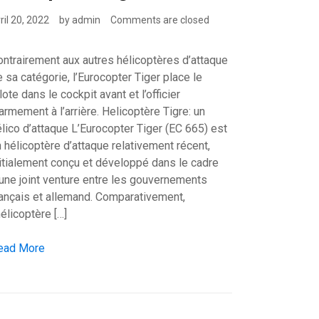
ril 20, 2022
by
admin
Comments are closed
ontrairement aux autres hélicoptères d’attaque
 sa catégorie, l’Eurocopter Tiger place le
lote dans le cockpit avant et l’officier
armement à l’arrière. Helicoptère Tigre: un
lico d’attaque L’Eurocopter Tiger (EC 665) est
 hélicoptère d’attaque relativement récent,
nitialement conçu et développé dans le cadre
’une joint venture entre les gouvernements
rançais et allemand. Comparativement,
hélicoptère […]
licoptère: Airbus Helicopters Tigre
ead More