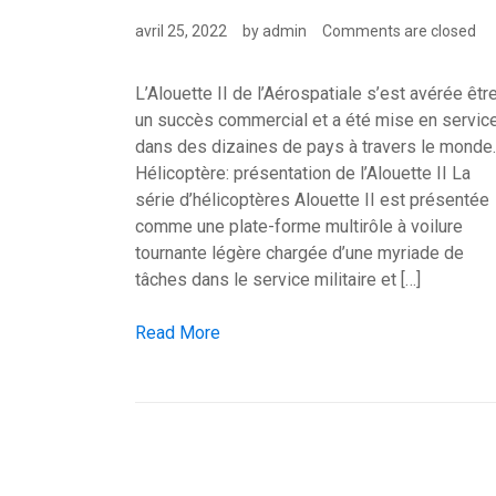
avril 25, 2022
by
admin
Comments are closed
L’Alouette II de l’Aérospatiale s’est avérée êtr
un succès commercial et a été mise en servic
dans des dizaines de pays à travers le monde.
Hélicoptère: présentation de l’Alouette II La
série d’hélicoptères Alouette II est présentée
comme une plate-forme multirôle à voilure
tournante légère chargée d’une myriade de
tâches dans le service militaire et […]
Hélicoptère: Aérospatiale Alouette II
Read More