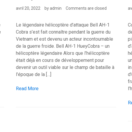
avril 20, 2022
by
admin
Comments are closed
av
e
Le légendaire hélicoptère d’attaque Bell AH-1
C
e
Cobra s’est fait connaître pendant la guerre du
de
Vietnam et est devenu un acteur incontournable
pi
de la guerre froide. Bell AH-1 HueyCobra – un
d’
hélicoptère légendaire Alors que l’hélicoptère
hé
était déjà en cours de développement pour
un
devenir un outil viable sur le champ de bataille à
i
l’époque de la […]
d
f
Hélicoptère: Bell AH-1 HueyCobra / Cobra
Read More
l’
Hé
R