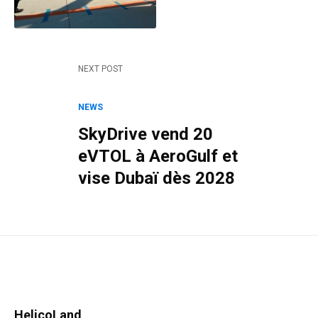
NEXT POST
NEWS
SkyDrive vend 20
eVTOL à AeroGulf et
vise Dubaï dès 2028
HelicoLand