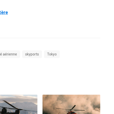
tère
té aérienne
skyports
Tokyo