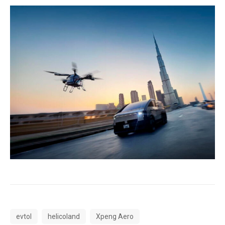
evtol
helicoland
Xpeng Aero